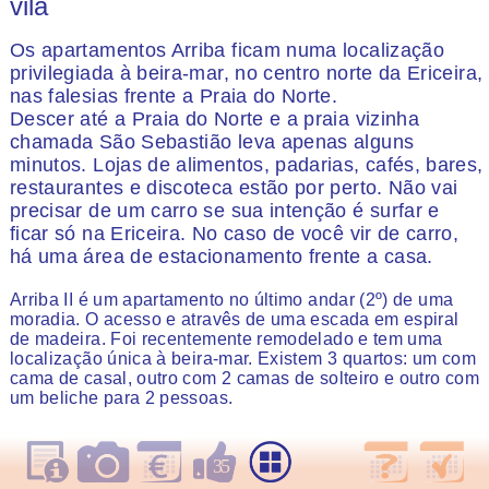
vila
Os apartamentos Arriba ficam numa localização
privilegiada à beira-mar, no centro norte da Ericeira,
nas falesias frente a Praia do Norte.
Descer até a Praia do Norte e a praia vizinha
chamada São Sebastião leva apenas alguns
minutos. Lojas de alimentos, padarias, cafés, bares,
restaurantes e discoteca estão por perto. Não vai
precisar de um carro se sua intenção é surfar e
ficar só na Ericeira. No caso de você vir de carro,
há uma área de estacionamento frente a casa.
Arriba II é um apartamento no último andar (2º) de uma
moradia. O acesso e atravês de uma escada em espiral
de madeira. Foi recentemente remodelado e tem uma
localização única à beira-mar. Existem 3 quartos: um com
cama de casal, outro com 2 camas de solteiro e outro com
um beliche para 2 pessoas.
Uma cozinha de espaço aberto com uma ampla mesa de
jantar e uma sala de estar com sofás acolhedores são o
35
centro interior. Para o seu entretenimento encontra uma