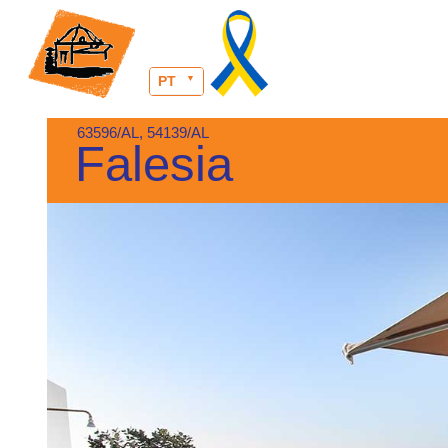
PT
63596/AL, 54139/AL
Falesia