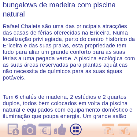
bungalows de madeira com piscina
natural
Rafael Chalets são uma das principais atracções
das casas de férias oferecidas na Ericeira. Numa
localização privilegiada, perto do centro histórico da
Ericeira e das suas praias, esta propriedade tem
tudo para aliar um grande conforto para as suas
férias a uma pegada verde. A piscina ecológica com
as suas áreas reservadas para plantas aquáticas
não necessita de químicos para as suas águas
potáveis.
Tem 6 chalés de madeira, 2 estúdios e 2 quartos
duplos, todos bem colocados em volta da piscina
natural e equipados com equipamento doméstico e
iluminação que poupa energia. Um grande salão
comunitário oferece canto de leitura, mesa de
bilhar, TV de ecrã grande com som ambiente, bar,
1
área lounge e adega disponível para todos os