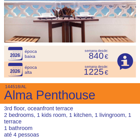
época
semana desde:
840
2026
€
baixa
época
semana desde:
1225
2026
€
alta
144518/AL
Alma Penthouse
3rd floor, oceanfront terrace
2 bedrooms, 1 kids room, 1 kitchen, 1 livingroom, 1
terrace
1 bathroom
até 4 pessoas